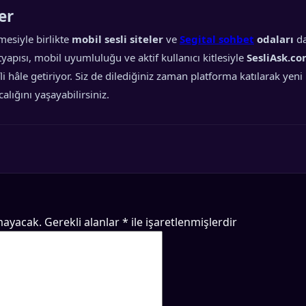
er
mesiyle birlikte
mobil sesli siteler
ve
Segital sohbet
odaları
da
apısı, mobil uyumluluğu ve aktif kullanıcı kitlesiyle
SesliAsk.c
i hâle getiriyor. Siz de dilediğiniz zaman platforma katılarak yeni 
calığını yaşayabilirsiniz.
mayacak.
Gerekli alanlar
*
ile işaretlenmişlerdir