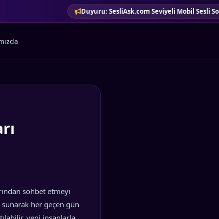
Duyuru: SesliAsk.com Seviyeli Mobil Sesli Sohbet 
mızda
arı
larından sohbet etmeyi
ânı sunarak her geçen gün
labilir, yeni insanlarla