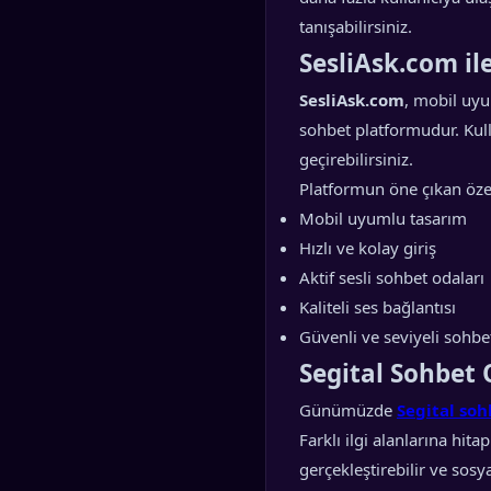
tanışabilirsiniz.
SesliAsk.com il
SesliAsk.com
, mobil uyu
sohbet platformudur. Kull
geçirebilirsiniz.
Platformun öne çıkan özell
Mobil uyumlu tasarım
Hızlı ve kolay giriş
Aktif sesli sohbet odaları
Kaliteli ses bağlantısı
Güvenli ve seviyeli sohbe
Segital Sohbet 
Günümüzde
Segital soh
Farklı ilgi alanlarına hita
gerçekleştirebilir ve sosya