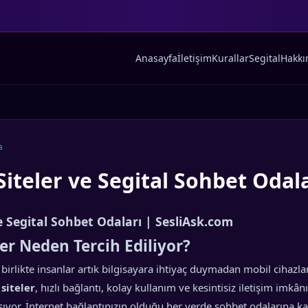
Anasayfa
İletişim
Kurallar
Segital
Hakkı
a
Siteler ve Segital Sohbet Odal
ve Segital Sohbet Odaları | SesliAsk.com
ler Neden Tercih Ediliyor?
 birlikte insanlar artık bilgisayara ihtiyaç duymadan mobil cihaz
 siteler
, hızlı bağlantı, kolay kullanım ve kesintisiz iletişim imk
şıyor. İnternet bağlantınızın olduğu her yerde sohbet odalarına katı