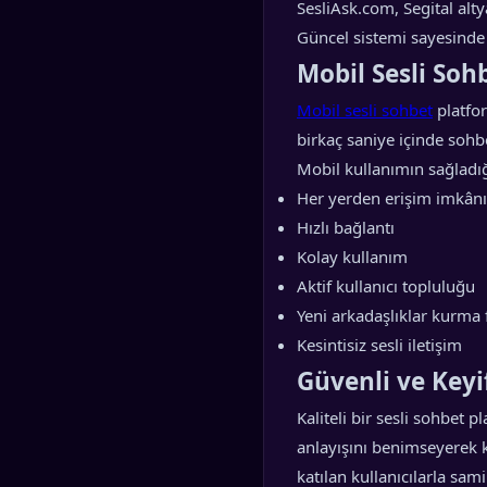
SesliAsk.com, Segital alt
Güncel sistemi sayesinde s
Mobil Sesli Soh
Mobil sesli sohbet
platfor
birkaç saniye içinde sohbe
Mobil kullanımın sağladığ
Her yerden erişim imkânı
Hızlı bağlantı
Kolay kullanım
Aktif kullanıcı topluluğu
Yeni arkadaşlıklar kurma f
Kesintisiz sesli iletişim
Güvenli ve Keyi
Kaliteli bir sesli sohbet
anlayışını benimseyerek k
katılan kullanıcılarla sami