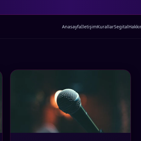
Anasayfa
İletişim
Kurallar
Segital
Hakkı