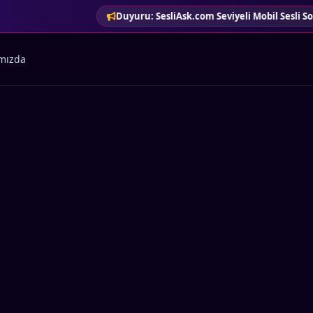
Duyuru: SesliAsk.com Seviyeli Mobil Sesli Sohbe
mızda